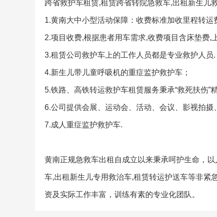
跨省救护车租赁,租赁跨省转院急救车,出租新生儿
1.黄南大中小型活动保障：收费标准加收里程转运
2.项目收费,根据患者用车需求,收费项目含床垫费
3.租赁公司救护车上的工作人员都是专业救护人员.
4.新生儿带儿童呼吸机的重症监护救护车；
5.铁路、高铁转运救护车租赁服务秉承“救死扶伤”精
6.公司提供会展、运动会、活动、会议、影视拍
7.成人重症监护救护车.
黄南正规急救车出租自成立以来秉承呵护生命，以
车,出租新生儿专用救治车,租赁转运护送车等非
资及实际工作丰富，训练有素的专业化团队。