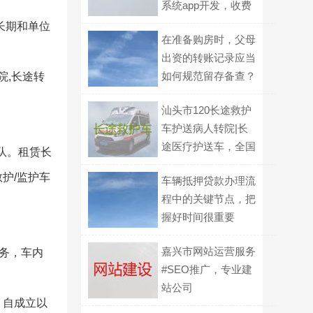
系统app开发，收费
标准
长期和单位
在准备购房时，父母
出资的转账记录应当
如何规范留存备查？
院,长途转
汕头市120长途救护
车护送病人转院|长
途医疗护送车，全国
队。租赁长
各地都有车
护/监护车
车辆抵押贷款办理流
程中的关键节点，把
握好时间很重要
嘉兴市网站运营服务
务，车内
#SEO推广，专业建
站公司
，自成立以