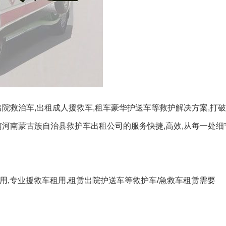
出院救治车,出租成人援救车,租车豪华护送车等救护解决方案,打
南河南蒙古族自治县救护车出租公司的服务快捷,高效,从每一处
租用,专业援救车租用,租赁出院护送车等救护车/急救车租赁需要