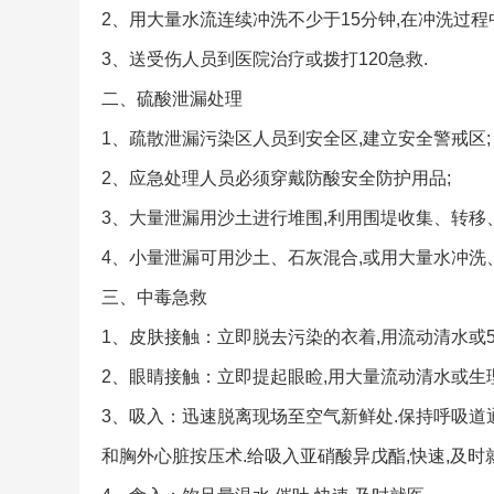
2、用大量水流连续冲洗不少于15分钟,在冲洗过
3、送受伤人员到医院治疗或拨打120急救.
二、硫酸泄漏处理
1、疏散泄漏污染区人员到安全区,建立安全警戒区;
2、应急处理人员必须穿戴防酸安全防护用品;
3、大量泄漏用沙土进行堆围,利用围堤收集、转移
4、小量泄漏可用沙土、石灰混合,或用大量水冲洗
三、中毒急救
1、皮肤接触：立即脱去污染的衣着,用流动清水或5
2、眼睛接触：立即提起眼睑,用大量流动清水或生理
3、吸入：迅速脱离现场至空气新鲜处.保持呼吸道
和胸外心脏按压术.给吸入亚硝酸异戊酯,快速,及时