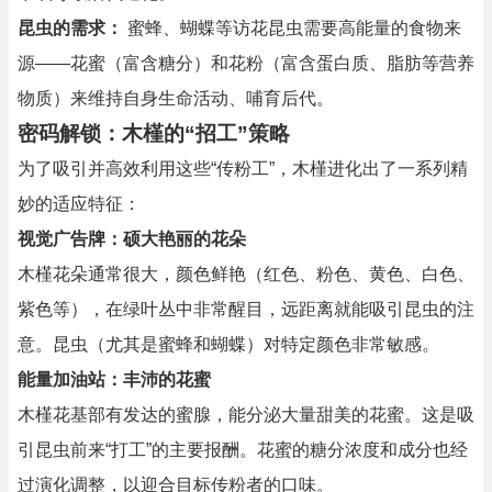
昆虫的需求：
蜜蜂、蝴蝶等访花昆虫需要高能量的食物来
源——花蜜（富含糖分）和花粉（富含蛋白质、脂肪等营养
物质）来维持自身生命活动、哺育后代。
密码解锁：木槿的“招工”策略
为了吸引并高效利用这些“传粉工”，木槿进化出了一系列精
妙的适应特征：
视觉广告牌：硕大艳丽的花朵
木槿花朵通常很大，颜色鲜艳（红色、粉色、黄色、白色、
紫色等），在绿叶丛中非常醒目，远距离就能吸引昆虫的注
意。昆虫（尤其是蜜蜂和蝴蝶）对特定颜色非常敏感。
能量加油站：丰沛的花蜜
木槿花基部有发达的蜜腺，能分泌大量甜美的花蜜。这是吸
引昆虫前来“打工”的主要报酬。花蜜的糖分浓度和成分也经
过演化调整，以迎合目标传粉者的口味。