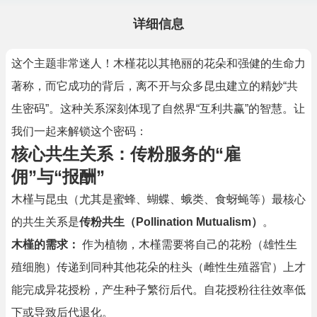
详细信息
这个主题非常迷人！木槿花以其艳丽的花朵和强健的生命力
著称，而它成功的背后，离不开与众多昆虫建立的精妙“共
生密码”。这种关系深刻体现了自然界“互利共赢”的智慧。让
我们一起来解锁这个密码：
核心共生关系：传粉服务的“雇
佣”与“报酬”
木槿与昆虫（尤其是蜜蜂、蝴蝶、蛾类、食蚜蝇等）最核心
的共生关系是
传粉共生（Pollination Mutualism）
。
木槿的需求：
作为植物，木槿需要将自己的花粉（雄性生
殖细胞）传递到同种其他花朵的柱头（雌性生殖器官）上才
能完成异花授粉，产生种子繁衍后代。自花授粉往往效率低
下或导致后代退化。