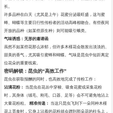
长。
许多品种在白天（尤其是上午）花蜜分泌最旺盛，这与蜜
蜂、蝴蝶等主要日行性传粉者的活动高峰相吻合。有些夜间
开放的品种（如某些原生种）则可能吸引蛾类。
气味诱惑：无形的邀请函
虽然不如某些花那么浓郁，但许多木槿花会散发出淡淡的、
甜美的香气，尤其吸引蜜蜂和蝴蝶。气味是昆虫中短距离定
位花朵的重要线索。
密码解锁：昆虫的“高效工作”
昆虫在获取报酬的同时，也高效地完成了传粉工作：
沾满花粉：
当昆虫在花丛中穿梭、吸食花蜜或采集花粉
时，其身体（绒毛、刚毛、口器、足等）会不可避免地沾上
大量花粉粒。
精准传递：
当这只昆虫飞到下一朵同种木槿
花上觅食时，它身上沾着的花粉就会蹭到那朵花的柱头上，