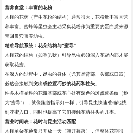
营养食堂：丰富的花粉
木槿的花药（产生花粉的结构）通常很大，花粉量丰富且营
养丰富。蜜蜂等昆虫会主动采集花粉作为重要的蛋白质来源
带回巢穴喂养幼虫。
精准导航系统：花朵结构与“蜜导”
木槿花的结构（如喇叭状）引导昆虫必须深入花冠内部才能
获取花蜜。
在深入的过程中，昆虫的身体（尤其是背部、头部或口器）
必然会接触到
突出或位置巧妙的花药和柱头
。
许多木槿品种的花瓣基部或花心处有深色的斑点或条纹（称
为“蜜导”），就像跑道指示灯一样，引导昆虫快速准确地找
到花蜜入口，同时也提高了它们接触花药柱头的几率。
营业时间表：花时与昆虫活动匹配
木槿单朵花通常只开放一天（朝开暮落），但整体花期很