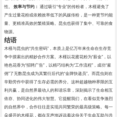
性。
效率与节约：
通过吸引“专业”的传粉者，木槿避免了
产生过量花粉或依赖效率低下的风媒传粉，是一种更节约能
量、更精准高效的繁殖策略。昆虫也获得了集中、可靠的食
物源。
结语
木槿与昆虫的“共生密码”，本质上是亿万年来生命在生存竞
争中摸索出的精妙合作方案。木槿以花蜜花粉为“薪金”，以
艳色花香为“招聘广告”，以精巧结构为“工作流程”，成功“雇
佣”了无数昆虫成为其繁衍后代的“金牌快递员”。而昆虫则在
辛勤劳作中获得了生存必需的养分。这种超越物种界限的互
利共赢，是自然界最动人的和谐乐章，深刻揭示了生命相互
依存、协同进化的伟大智慧。它提醒我们，在看似竞争激烈
的自然界中，合作往往是实现共同繁荣的最高级策略。每一
朵盛开的木槿花，都在无声地诉说着这份关于生命互助与共