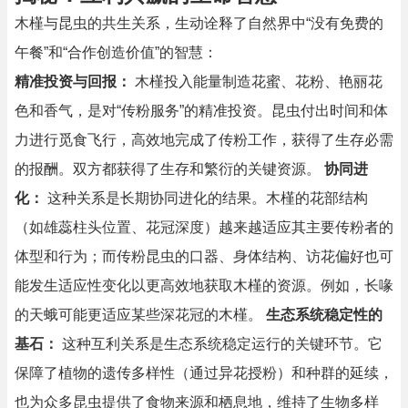
木槿与昆虫的共生关系，生动诠释了自然界中“没有免费的
午餐”和“合作创造价值”的智慧：
精准投资与回报：
木槿投入能量制造花蜜、花粉、艳丽花
色和香气，是对“传粉服务”的精准投资。昆虫付出时间和体
力进行觅食飞行，高效地完成了传粉工作，获得了生存必需
的报酬。双方都获得了生存和繁衍的关键资源。
协同进
化：
这种关系是长期协同进化的结果。木槿的花部结构
（如雄蕊柱头位置、花冠深度）越来越适应其主要传粉者的
体型和行为；而传粉昆虫的口器、身体结构、访花偏好也可
能发生适应性变化以更高效地获取木槿的资源。例如，长喙
的天蛾可能更适应某些深花冠的木槿。
生态系统稳定性的
基石：
这种互利关系是生态系统稳定运行的关键环节。它
保障了植物的遗传多样性（通过异花授粉）和种群的延续，
也为众多昆虫提供了食物来源和栖息地，维持了生物多样