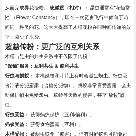
从而完成异花授粉。
忠诚度（相对）：
昆虫通常有“花恒常
性”（Flower Constancy），即在一次觅食飞行中倾向于访
问同一种类的花。这大大提高了木槿花粉在同种间传递的效
率，减少了浪费。
超越传粉：更广泛的互利关系
木槿与昆虫的共生关系并不仅限于传粉：
“保镖”服务：互利共生 & 偏利共生
蚜虫与蚂蚁：
木槿嫩枝和叶片上有时会滋生蚜虫。蚜虫吸
食汁液分泌蜜露（含糖分泌物）。蚂蚁非常喜爱蜜露，会主
动保护蚜虫免受瓢虫、草蛉等天敌的侵害，甚至“放牧”蚜
虫。
蚜虫受益：
获得蚂蚁保护（互利/偏利）。
蚂蚁受益：
获得食物蜜露（互利）。
木槿受损：
被蚜虫取食（偏害）。但有时蚂蚁也可能驱赶