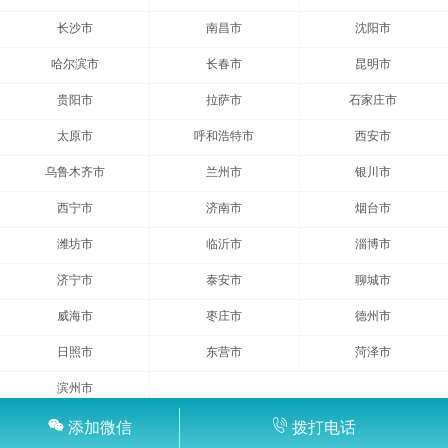
长沙市
南昌市
沈阳市
哈尔滨市
长春市
昆明市
贵阳市
拉萨市
石家庄市
太原市
呼和浩特市
西安市
乌鲁木齐市
兰州市
银川市
西宁市
济南市
烟台市
潍坊市
临沂市
淄博市
济宁市
泰安市
聊城市
威海市
枣庄市
德州市
日照市
东营市
菏泽市
滨州市
添加微信
拨打电话
转运网
渝ICP备2024026439号-1