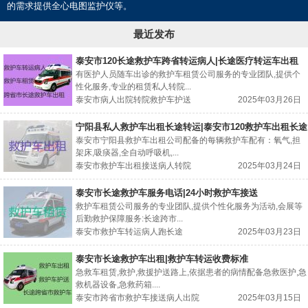
的需求提供全心电图监护仪等。
最近发布
泰安市120长途救护车跨省转运病人|长途医疗转运车出租
有医护人员随车出诊的救护车租赁公司服务的专业团队,提供个
性化服务,专业的租赁私人转院...
泰安市病人出院转院救护车护送
2025年03月26日
宁阳县私人救护车出租长途转运|泰安市120救护车出租长途
转运
泰安市宁阳县救护车出租公司配备的每辆救护车配有：氧气,担
架床,吸痰器,全自动呼吸机,...
泰安市救护车出租接送病人转院
2025年03月24日
泰安市长途救护车服务电话|24小时救护车接送
救护车租赁公司服务的专业团队,提供个性化服务为活动,会展等
后勤救护保障服务:长途跨市...
泰安市救护车转运病人跑长途
2025年03月23日
泰安市长途救护车出租|救护车转运收费标准
急救车租赁,救护,救援护送路上,依据患者的病情配备急救医护,急
救机器设备,急救药箱....
泰安市跨省市救护车接送病人出院
2025年03月15日