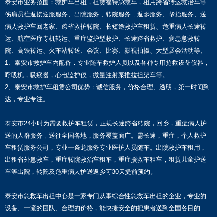
泰安市业务范围：救护车出租，租赁福特急救车，租用跨省转运救治车等
伤病员往返接送服服务、出院服务，转院服务，返乡服务、帮抬服务、送
病人救护车回老家、跨省救护转院、长短途救护车租赁、危重病人长途转
运、航空医疗专机转运、重症监护型救护、长途跨省救护、病患急救转
院、高铁转运、火车站转送、会议、比赛、影视拍摄、大型展会活动等。
1、泰安市救护车内配备：专业随车救护人员以及各种专用抢救设备仪器，
呼吸机，吸痰器，心电监护仪，微量注射泵推拉担架车等。
2、泰安市救护车租赁公司优势：诚信服务，价格合理、透明，第一时间到
达，专业专注。
泰安市24小时为需要救护车租赁，正规长途跨省转院，回乡，重症病人护
送的人群服务，送往全国各地，服务覆盖面广。需长途，重症，个人救护
车租赁服务公司，专业一条龙服务专业医护人员随车。出院救护车租用，
出租省外急救车，重症转院救治车租车，重症援救车租车，租赁儿童护送
车等出院，转院及危重病人护送返乡可30天提前预约。
泰安市急救车出租中心是一家专门从事综合性急救车出租的企业，专业的
设备、一流的团队、合理的价格，能快捷安全的把患者送到全国各目的