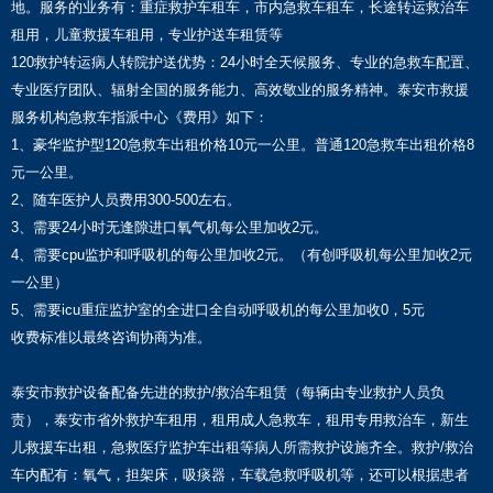
地。服务的业务有：重症救护车租车，市内急救车租车，长途转运救治车
租用，儿童救援车租用，专业护送车租赁等
120救护转运病人转院护送优势：24小时全天候服务、专业的急救车配置、
专业医疗团队、辐射全国的服务能力、高效敬业的服务精神。泰安市救援
服务机构急救车指派中心《费用》如下：
1、豪华监护型120急救车出租价格10元一公里。普通120急救车出租价格8
元一公里。
2、随车医护人员费用300-500左右。
3、需要24小时无逢隙进口氧气机每公里加收2元。
4、需要cpu监护和呼吸机的每公里加收2元。（有创呼吸机每公里加收2元
一公里）
5、需要icu重症监护室的全进口全自动呼吸机的每公里加收0，5元
收费标准以最终咨询协商为准。
泰安市救护设备配备先进的救护/救治车租赁（每辆由专业救护人员负
责），泰安市省外救护车租用，租用成人急救车，租用专用救治车，新生
儿救援车出租，急救医疗监护车出租等病人所需救护设施齐全。救护/救治
车内配有：氧气，担架床，吸痰器，车载急救呼吸机等，还可以根据患者