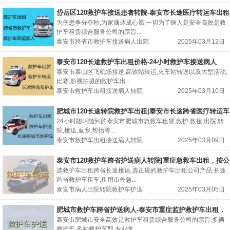
岱岳区120救护车接送患者转院-泰安市长途医疗转运车出租
护送病人返乡
为伤患争分夺秒,为家属达成心愿.一切为了病人是安全高效是救
护车租赁综合服务公司的宗旨...
泰安市跨省市救护车接送病人出院
2025年03月12日
泰安市120长途救护车出租价格-24小时救护车接送病人
泰安市泰山区飞机场接送,高铁站转运,火车站转送以及大型活动,
比赛,影视拍摄的救护车出...
泰安市救护车出租接送病人转院
2025年03月10日
肥城市120长途转院救护车出租|泰安市长途跨省医疗转运车
出租
24小时随叫随到的泰安市肥城市急救车租赁,救护,救援,出院,转
院,接送,返乡,帮抬等...
泰安市救护车出租接送病人转院
2025年03月09日
泰安市120救护车跨省护送病人转院|重症急救车出租，按公
里收费
选救护车出租跨省长途接运,选正规的救护车出租公司产品:长途
跨省救护车租车,租用市外急...
泰安市病人出院转院救护车护送
2025年03月05日
肥城市救护车跨省护送病人-泰安市重症监护救护车出租，
24小时在线电话
泰安市肥城市安全高效是救护车租赁综合服务公司的宗旨.多辆
救护车,多种救护车型,专业医...