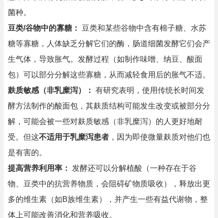
菌种。
豆类/谷物中的寡糖：
豆类和某些谷物中含有棉子糖、水苏
糖等寡糖，人体缺乏分解它们的酶，肠道细菌发酵它们会产
生气体，导致胀气。发酵过程（如制作味噌、纳豆、酸面
包）可以部分分解这些寡糖，从而减轻食用后的胀气不适。
麸质敏感（非乳糜泻）：
有研究表明，使用传统长时间发
酵方法制作的酸面包，其麸质结构可能发生改变或被部分分
解，可能会被一些对麸质敏感（非乳糜泻）的人更好地耐
受。但这
不适用于乳糜泻患者
，因为即使微量麸质对他们也
是有害的。
提高营养利用率：
发酵还可以分解植酸（一种存在于谷
物、豆类中的抗营养物质，会阻碍矿物质吸收），释放出更
多的维生素（如B族维生素），并产生一些有益代谢物，整
体上可能改善消化和营养吸收。