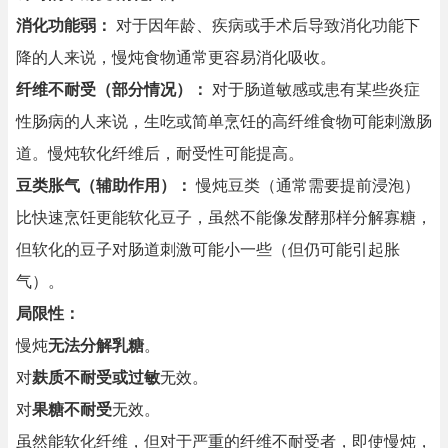
消化功能弱：
对于因年龄、疾病或手术后导致消化功能下
降的人来说，慢炖食物通常更容易消化吸收。
纤维不耐受（部分情况）：
对于肠道敏感或患有某些炎症
性肠病的人来说，生吃或简单烹饪的高纤维食物可能刺激肠
道。慢炖软化纤维后，耐受性可能提高。
豆类胀气（辅助作用）：
慢炖豆类（通常需要提前浸泡）
比快速烹饪更能软化豆子，虽然不能像发酵那样分解寡糖，
但软化的豆子对肠道刺激可能小一些（但仍可能引起胀
气）。
局限性：
慢炖
无法分解乳糖
。
对
麸质不耐受或过敏
无效。
对
果糖不耐受
无效。
虽然能软化纤维，但对于严重的纤维不耐受者，即使慢炖，