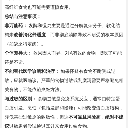
高纤维食物也可能需要谨慎食用。
总结与注意事项：
非万能药：
发酵和慢炖主要是通过分解复杂分子、软化结
构来
改善消化舒适度
，而非彻底消除导致不耐受的根本原因
（如缺乏特定酶）。
个体差异大：
效果因人而异。对A有效的食物，B吃了可能
还是不适。
不能替代医学诊断和治疗：
如果怀疑有食物不耐受或过
敏，应就医确诊。严重的食物过敏或乳糜泻需要严格避免相
关食物，不能依赖烹饪方法。
与过敏的区别：
食物过敏是免疫系统反应，通常由特定蛋
白质引发。烹饪（包括发酵和慢炖）可能改变蛋白质结构，
降低某些过敏原的致敏性，但这
不可靠且风险高
，
绝对不建
议
过敏患者尝试通过烹饪来食用过敏食物。