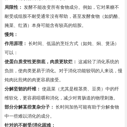
局限性：
发酵不能改变所有食物成分。例如，它对果糖不
耐受或组胺不耐受通常没有帮助，甚至发酵食物（如奶酪、
腌菜、红酒）本身可能含有较高的组胺。
慢炖：
作用原理：
长时间、低温的烹饪方式（如炖、焖、煲汤）
可以：
使蛋白质变性更彻底，肉质更软烂：
这减轻了消化系统的
负担，使肉类更易于消化。对于消化功能较弱的人来说，慢
炖肉比煎烤的肉更容易接受。
分解坚韧的纤维：
使蔬菜（尤其是根茎类、豆类）中的纤
维软化，更容易咀嚼和消化，减少对胃肠道的物理刺激。
部分分解某些复杂分子：
长时间加热可能有助于分解食物
中一些难以消化的成分。
针对的不耐受/消化困难：