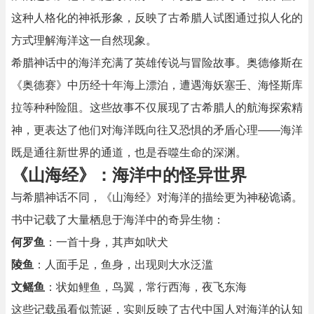
这种人格化的神祇形象，反映了古希腊人试图通过拟人化的
方式理解海洋这一自然现象。
希腊神话中的海洋充满了英雄传说与冒险故事。奥德修斯在
《奥德赛》中历经十年海上漂泊，遭遇海妖塞壬、海怪斯库
拉等种种险阻。这些故事不仅展现了古希腊人的航海探索精
神，更表达了他们对海洋既向往又恐惧的矛盾心理——海洋
既是通往新世界的通道，也是吞噬生命的深渊。
《山海经》：海洋中的怪异世界
与希腊神话不同，《山海经》对海洋的描绘更为神秘诡谲。
书中记载了大量栖息于海洋中的奇异生物：
何罗鱼
：一首十身，其声如吠犬
陵鱼
：人面手足，鱼身，出现则大水泛滥
文鳐鱼
：状如鲤鱼，鸟翼，常行西海，夜飞东海
这些记载虽看似荒诞，实则反映了古代中国人对海洋的认知