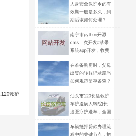
人身安全保护令的有
效期一般是多久，到
期后该如何处理？
南宁市python开源
cms二次开发#苹果
系统app开发，收费
标准
在准备购房时，父母
出资的转账记录应当
如何规范留存备查？
120救护
汕头市120长途救护
车护送病人转院|长
途医疗护送车，全国
各地都有车
车辆抵押贷款办理流
程中的关键节点，把