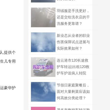
羽绒服是手洗更好，
还是交给洗衣店的干
洗服务更靠谱？
新业态从业者的职业
伤害保障试点进展与
实际效果如何？
队,提供个
连云港市120长途救
新生儿专用
护车转运|出租120救
护车护送病人转院
节假日家庭聚餐后，
转运豪华护
面对大量剩菜应该如
何高效分类处理？
茂名市救护车转运跑