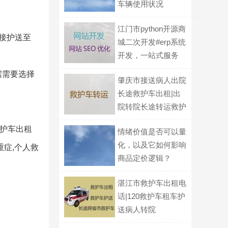
车辆使用状况
江门市python开源商
接护送至
城二次开发#erp系统
开发，一站式服务
据需要选择
肇庆市接送病人出院
长途救护车出租|出
院转院长途转运救护
车
救护车出租
情绪价值是否可以量
化，以及它如何影响
重症,个人救
商品定价逻辑？
湛江市救护车出租电
话|120救护车租车护
送病人转院