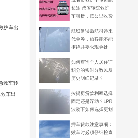
长途|跨省转院救护
车租赁，按公里收费
救护车出
航班延误后航司递来
代金券，旅客能不能
拒绝并要求现金处
理？
如何查询个人居住证
积分的实时分数以及
历史明细记录？
急救车转
按揭房贷款利率选择
急救车出
固定还是浮动？LPR
波动下如何选择更划
算
押车贷款注意事项：
赎车时必须仔细检查