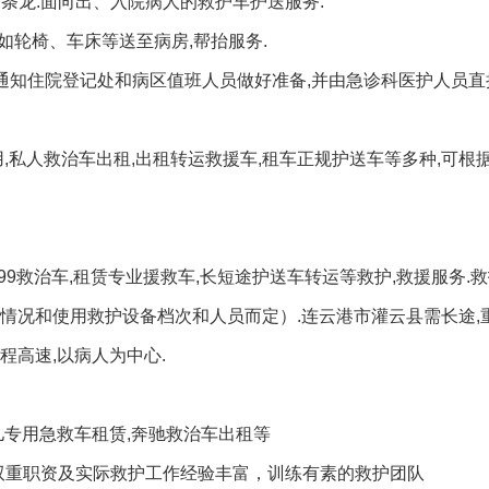
一条龙.面向出、入院病人的救护车护送服务.
如轮椅、车床等送至病房,帮抬服务.
通知住院登记处和病区值班人员做好准备,并由急诊科医护人员直
用,私人救治车出租,出租转运救援车,租车正规护送车等多种,可根
99救治车,租赁专业援救车,长短途护送车转运等救护,救援服务.
人情况和使用救护设备档次和人员而定）.连云港市灌云县需长途,
程高速,以病人为中心.
儿专用急救车租赁,奔驰救治车出租等
双重职资及实际救护工作经验丰富，训练有素的救护团队