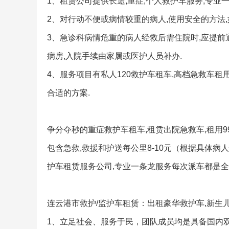
1、租赁公司提供长途,重症,个人救护车服务,专业
2、对行动不便或病情较重的病人,使用安全的方法,
3、急诊科病情危重的病人经救后需住院时,应提前
病房,入院手续由家属或医护人员补办.
4、服务项目有私人120救护车租车,高档急救车租
合适的方案.
争分夺秒的重症救护车租车,租赁出院急救车,租用9
包含急救,救援和护送每公里8-10元（根据具体病
护车租赁服务公司,专业一条龙服务每次派车都是全
连云港市救护/监护车租赁：出租豪华救护车,新生
1、立足社会、服务于民，团队成员均是具备国内