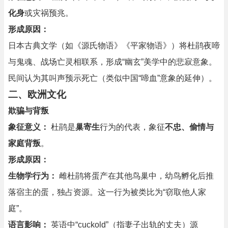
化身
或灾祸预兆。
形成原因：
日本古典文学（如《源氏物语》《平家物语》）将杜鹃夜啼
与鬼魂、战场亡灵相联系，形成“幽玄”美学中的悲寂意象。
民间认为其叫声预示死亡（类似中国“啼血”意象的延伸）。
二、欧洲文化
欺骗与背叛
象征意义：
杜鹃是
巢寄生
行为的代表，象征
不忠、偷情与
家庭背叛
。
形成原因：
生物学行为：
雌杜鹃将蛋产在其他鸟巢中，幼鸟孵化后推
落宿主的蛋，独占资源。这一行为被类比为“窃取他人家
庭”。
语言影响：
英语中“cuckold”（指妻子出轨的丈夫）源