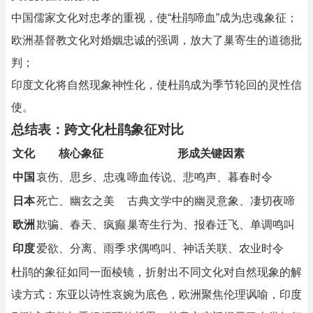
中国儒家文化对忠孝的重视，使“杜鹃啼血”成为忠魂象征；
欧洲基督教文化对婚姻忠诚的强调，放大了巢寄生的道德批
判；
印度文化将自然现象神性化，使杜鹃成为季节轮回的灵性信
使。
总结表：跨文化杜鹃象征对比
文化
核心象征
形成关键因素
中国
哀伤、思乡、忠魂
啼血传说、悲鸣声、暮春时令
日本
死亡、幽玄之美
古典文学中的幽灵意象、凄切夜啼
欧洲
欺骗、春天、疯癫
巢寄生行为、报春迁飞、单调鸣叫
印度
爱欲、分离、雨季
求偶鸣叫、神话关联、农业时令
杜鹃的象征如同一面棱镜，折射出不同文化对自然现象的解
读方式：东亚以诗性哀婉为底色，欧洲聚焦伦理讽喻，印度