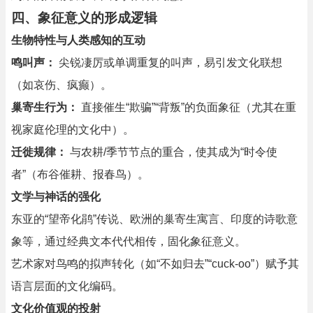
四、象征意义的形成逻辑
生物特性与人类感知的互动
鸣叫声：
尖锐凄厉或单调重复的叫声，易引发文化联想
（如哀伤、疯癫）。
巢寄生行为：
直接催生“欺骗”“背叛”的负面象征（尤其在重
视家庭伦理的文化中）。
迁徙规律：
与农耕/季节节点的重合，使其成为“时令使
者”（布谷催耕、报春鸟）。
文学与神话的强化
东亚的“望帝化鹃”传说、欧洲的巢寄生寓言、印度的诗歌意
象等，通过经典文本代代相传，固化象征意义。
艺术家对鸟鸣的拟声转化（如“不如归去”“cuck-oo”）赋予其
语言层面的文化编码。
文化价值观的投射