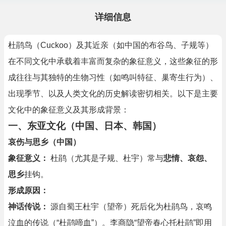
详细信息
杜鹃鸟（Cuckoo）及其近亲（如中国的布谷鸟、子规等）
在不同文化中承载着丰富而复杂的象征意义，这些象征的形
成往往与其独特的生物习性（如鸣叫特征、巢寄生行为）、
出现季节、以及人类文化的历史解读密切相关。以下是主要
文化中的象征意义及其形成背景：
一、东亚文化（中国、日本、韩国）
哀伤与思乡（中国）
象征意义：
杜鹃（尤其是子规、杜宇）常与
悲情、哀怨、
思乡
挂钩。
形成原因：
神话传说：
源自蜀王杜宇（望帝）死后化为杜鹃鸟，哀鸣
泣血的传说（“杜鹃啼血”）。李商隐“望帝春心托杜鹃”即用