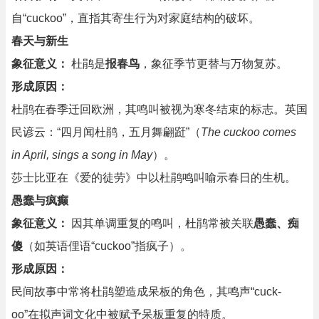
自“cuckoo”，直指其寄生行为对家庭结构的破坏。
春天与新生
象征意义：
杜鹃是
报春鸟
，象征季节更替与万物复苏。
形成原因：
杜鹃在春季迁回欧洲，其鸣叫被视为寒冬结束的标志。英国
民谚云：“四月闻杜鹃，五月舞翩跹”（
The cuckoo comes
in April, sings a song in May
）。
莎士比亚在《爱的徒劳》中以杜鹃鸣叫喻示春日的生机。
愚蠢与疯癫
象征意义：
因其单调重复的鸣叫，杜鹃常被关联
愚蠢、痴
傻
（如英语俚语“cuckoo”指疯子）。
形成原因：
民间故事中常将杜鹃塑造成呆板的角色，其鸣声“cuck-
oo”在拟声词文化中被赋予呆板重复的特质。