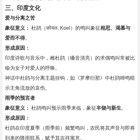
三、印度文化
爱与分离之苦
象征意义：
杜鹃（कोयल, Koel）的鸣叫象征
相思、渴慕与
爱而不得
。
形成原因：
印度诗歌与音乐中，雌杜鹃（嗓音清亮）的求偶鸣叫常被比
喻为女子对爱人的呼唤。
神话中杜鹃与分离主题挂钩，如《罗摩衍那》中杜鹃啼鸣暗
示主角流放的哀伤。
雨季的预言者
象征意义：
杜鹃鸣叫预示雨季来临，象征
丰饶与新生
。
形成原因：
杜鹃在印度夏季（雨季前）频繁鸣叫，农民将其声音与即将
到来的降雨联系，赋予其吉祥寓意。