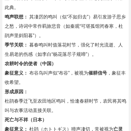
此典。
鸣声联想：
其凄厉的鸣叫（似“不如归去”）易引发游子思乡
之愁，诗词中常作羁旅悲音（如秦观“可堪孤馆闭春寒，杜
鹃声里斜阳暮”）。
季节关联：
暮春鸣叫时值落花时节，强化了时光流逝、人
生易老的伤感（如李白“杨花落尽子规啼”）。
农耕时令的使者（中国）
象征意义：
布谷鸟叫声似“布谷”，被视为
催耕信号
，象征丰
收希望。
形成原因：
杜鹃春季迁飞至农田地区鸣叫，恰逢春耕时节，农民将其鸣
叫与农事活动直接关联。
死亡与不祥（日本）
象征意义：
杜鹃（ホトトギス）啼声凄切，常被视为
亡灵