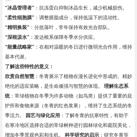
“冰晶管理者”
：抗冻蛋白抑制冰晶生长，减少机械损伤。
“柔性细胞膜”
：调整膜脂成分，保持低温下的流动性。
“精明换装”
：分批落叶，常年保持有效光合部队。
“深根汲水”
：发达根系保障冬季水分供应。
“能量战略家”
：在相对温暖的冬日进行微弱光合作用，维持
基本代谢。
了解这些特性的意义：
欣赏自然智慧
：冬青展示了植物在漫长进化中形成的、精妙
绝伦的适应策略，是生命顽强与智慧的体现。
理解生态系
统
：常绿植物在冬季为许多动物（如鸟类）提供了重要的庇
护所和食物来源（冬青的红色浆果），维持了生态系统的冬
季活力。
园艺与绿化应用
：了解冬青的抗寒特性，有助于
在寒冷地区选择合适的常绿树种进行园林绿化和庭院美化，
增加冬季景观色彩和生机。
科学研究的启示
：研究冬青等