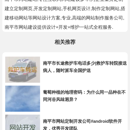
建立定制网页,开发定制网站,手机网页设计,制作定制网站,搭
建移动网站等网站设计方案,专业,高端的网站制作服务公司,
南平市网站建设提供设计+开发+维护一站式全程服务.
相关推荐
南平市长途救护车电话多少|救护车转院接送
病人，随时派车全国护送
葡萄种植的地理密码：为什么同一品种在不
同河谷风味迥异？
南平市网站定制开发公司#android软件开
发，优秀开发团队