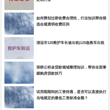
如何辨别过桥收费合理性，行业知识帮你筛
选合规透明收费区间
清远市120救护车长途出租|120急救车出租
深耕公积金贷款领域整理知识，帮你全面掌
握购房贷款技巧
试用期期间的工资待遇，是否可以直接执行
当地规定的最低工资标准金额？