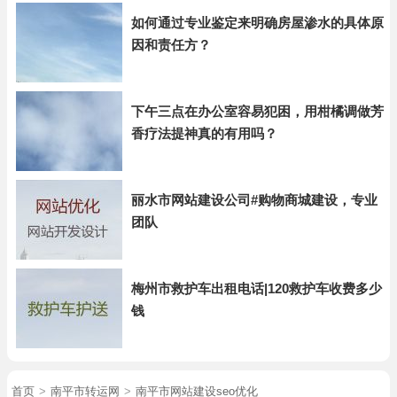
如何通过专业鉴定来明确房屋渗水的具体原
因和责任方？
下午三点在办公室容易犯困，用柑橘调做芳
香疗法提神真的有用吗？
丽水市网站建设公司#购物商城建设，专业
团队
梅州市救护车出租电话|120救护车收费多少
钱
首页
>
南平市转运网
>
南平市网站建设seo优化