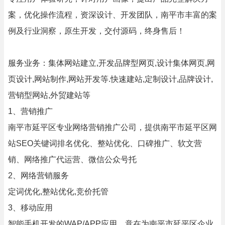
案，优化操作流程，资深设计、开发团队，南平市丰富的案
例及行业洞察，原生开发，交付源码，终身售后！
服务业务：集体网站建立,开发品牌型网页,设计集体网页,网
页设计,网站制作,网站开发等.快速建站,定制设计,品牌设计,
营销型网站,外贸建站等
1、营销推广
南平市延平区专业网络营销推广公司，提供南平市延平区网
站SEO关键词排名优化、整站优化、口碑推广、软文营
销、网络推广代运营、微信公众号托
2、网络营销服务
定词优化,整站优化,竞价托管
3、移动应用
智能手机开发的WAP/APP应用，意在为南平市延平区企业