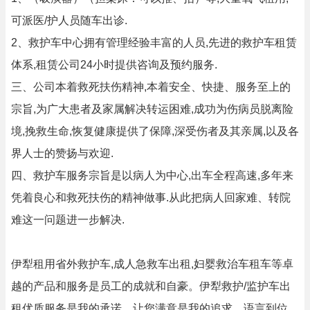
可派医/护人员随车出诊.
2、救护车中心拥有管理经验丰富的人员,先进的救护车租赁
体系,租赁公司24小时提供咨询及预约服务.
三、公司本着救死扶伤精神,本着安全、快捷、服务至上的
宗旨,为广大患者及家属解决转运困难,成功为伤病员脱离险
境,挽救生命,恢复健康提供了保障,深受伤者及其亲属,以及各
界人士的赞扬与欢迎.
四、救护车服务宗旨是以病人为中心,出车全程高速,多年来
凭着良心和救死扶伤的精神做事.从此把病人回家难、转院
难这一问题进一步解决.
伊犁租用省外救护车,成人急救车出租,妇婴救治车租车等卓
越的产品和服务是员工的成就和自豪。伊犁救护/监护车出
租优质服务是我的承诺，让您满意是我的追求。语言到位、