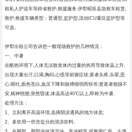
租私人护送车等跨省救护,救援服务.伊犁昭苏县急救车租赁,
救护,救援车辆类型：普通型,监护型,流动lCU重症监护型等
可选。
伊犁出租公司告诉您一般现场救护的几种情况：
一、中暑
在酷热环境下,人体无法散发体内过量的热而导致体温上升,
出现大量出汗,口渴,胸闷,心慌等前驱症状;甚者头疼,头晕,恶
心,呕吐,面色苍白,血压下降和脉搏细弱而快等;更甚者烦躁不
安,精神恍惚,突然昏迷,体温高达40℃以上,即称为中暑.
处理方法：
1、立刻离开高温环境,选择阴凉通风的地方休息;
2、多饮用一些含盐分的清凉饮料;
3、在额部、颞部涂抹清凉油、风油精等,或服用仁丹、十滴