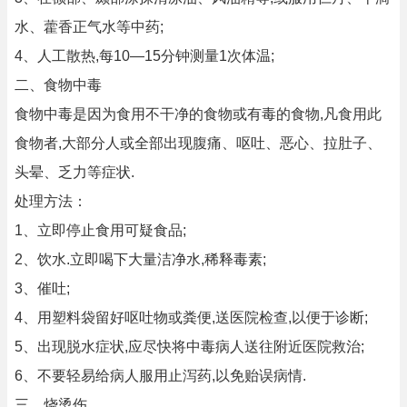
水、藿香正气水等中药;
4、人工散热,每10—15分钟测量1次体温;
二、食物中毒
食物中毒是因为食用不干净的食物或有毒的食物,凡食用此
食物者,大部分人或全部出现腹痛、呕吐、恶心、拉肚子、
头晕、乏力等症状.
处理方法：
1、立即停止食用可疑食品;
2、饮水.立即喝下大量洁净水,稀释毒素;
3、催吐;
4、用塑料袋留好呕吐物或粪便,送医院检查,以便于诊断;
5、出现脱水症状,应尽快将中毒病人送往附近医院救治;
6、不要轻易给病人服用止泻药,以免贻误病情.
三、烧烫伤