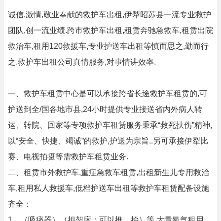
诚信,激情,敬业奉献的救护车出租,伊犁昭苏县一流专业救护
团队,创一流业绩.跨市救护车出租,租赁奔驰急救车,租赁出院
救治车,租用120救援车,专业护送车出租等慎而思之,勤而行
之.救护车出租公司真情服务,对事情讲效率.
一、救护车租赁中心是可以承接跨省长途救护车租赁的,可
护送到全/国各地市县,24小时提供专业接送省内外病人转
运、转院、回家等专项救护车租赁服务秉承“救死扶伤”精神,
以“安全、快捷、竭诚”的救护,护送为宗旨..另可承接伊犁比
赛、电视拍摄等需救护车租赁业务.
二、租赁市外救护车,重症急救车租赁,出租新生儿专用救治
车,租用私人救援车,低档护送车出租等救护车租赁配备设施
齐全：
1、（吸痰器）（担架床：可以推、抬）等,大量氧气租用,