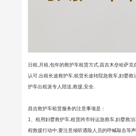
日租,月租,包年的救护车租赁方式.昌吉木垒哈萨
认可.出租长途救护车,租赁长途转院急救车,妇婴救
护车出租派专人陪送,救援,安全.
昌吉救护车租赁服务的注意事项是：
1、租用妇婴救护车,租赁跨市转运急救车,妇婴救
程救援行动中,要注意倾听遇险人员的呼喊敲击等声