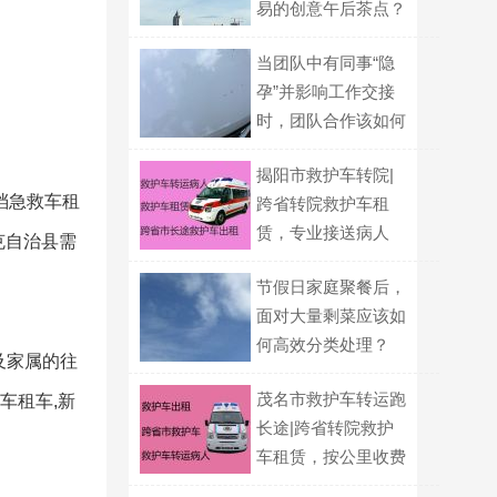
易的创意午后茶点？
当团队中有同事“隐
孕”并影响工作交接
时，团队合作该如何
调整？
揭阳市救护车转院|
档急救车租
跨省转院救护车租
赁，专业接送病人
克自治县需
节假日家庭聚餐后，
面对大量剩菜应该如
何高效分类处理？
及家属的往
茂名市救护车转运跑
车租车,新
长途|跨省转院救护
车租赁，按公里收费