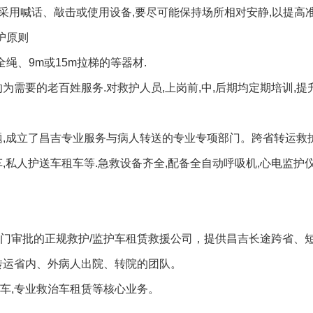
当采用喊话、敲击或使用设备,要尽可能保持场所相对安静,以提高
护原则
绳、9m或15m拉梯的等器材.
为需要的老百姓服务.对救护人员,上岗前,中,后期均定期培训,提
题,成立了昌吉专业服务与病人转送的专业专项部门。跨省转运救
,私人护送车租车等.急救设备齐全,配备全自动呼吸机,心电监护仪
部门审批的正规救护/监护车租赁救援公司，提供昌吉长途跨省、
转运省内、外病人出院、转院的团队。
车,专业救治车租赁等核心业务。