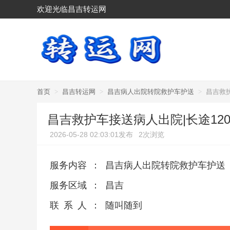
欢迎光临昌吉转运网
首页
>
昌吉转运网
>
昌吉病人出院转院救护车护送
>
昌吉救护
昌吉救护车接送病人出院|长途12
2026-05-28 02:03:01发布
2次浏览
服务内容
：
昌吉病人出院转院救护车护送
服务区域
：
昌吉
联系人
：
随叫随到