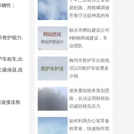
准确性；
易犯困，用柑橘调做
芳香疗法提神真的有
用吗？
丽水市网站建设公司
升救护能力.
#购物商城建设，专
业团队
护车租车,出
梅州市救护车出租电
话|120救护车收费多
,吸痰器,昌
少钱
债务重组税务筹划思
路，合法运用财税知
短途接送救
识减轻税负压力
如何利用办公室常备
的零食，快速制作简