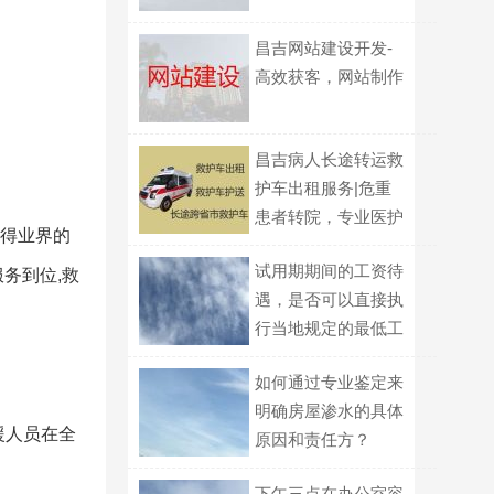
昌吉网站建设开发-
高效获客，网站制作
昌吉病人长途转运救
护车出租服务|危重
患者转院，专业医护
获得业界的
跟车
试用期期间的工资待
务到位,救
遇，是否可以直接执
行当地规定的最低工
资标准金额？
如何通过专业鉴定来
明确房屋渗水的具体
援人员在全
原因和责任方？
下午三点在办公室容