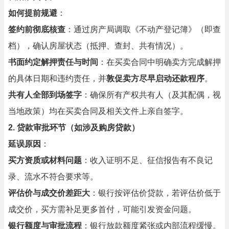
如何提前规避
：
签约前彻底核查
：通过房产局调取《不动产登记簿》（即查
档），确认房屋状态（抵押、查封、共有情况）。
书面约定解押责任与时间
：在买卖合同中明确卖方完成解押
的具体日期和违约责任，并
敦促卖方尽早启动还款程序
。
共有人全部到场签字
：确保所有产权共有人（及其配偶，视
当地政策）均在买卖合同及相关文件上亲自签字。
2. 贷款审批环节（如涉及购房贷款）
延误原因
：
买方资质或材料问题
：收入证明不足、征信报告有不良记
录、流水不符合要求等。
评估价与成交价差距大
：银行按评估价贷款，若评估价低于
成交价，买方需补足更多首付，可能引发资金问题。
银行额度与审批流程
：银行放款额度紧张或内部流程缓慢。