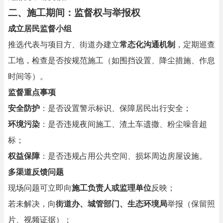
二、施工期间：监督权与举报权
成立居民监督小组
推选代表与项目方、街道办建立
常态化沟通机制
，定期巡查
工地，检查是否按规范施工（如围挡设置、降尘措施、作息
时间等）。
监督重点事项
安全防护
：是否设置警示标识、保障居民出行安全；
环境污染
：是否违规夜间施工、渣土车遗撒、粉尘噪音超
标；
权益保障
：是否违规占用公共空间、损坏周边房屋设施。
多渠道反馈问题
现场问题可立即向
施工负责人或监理单位
反映；
若未解决，向
街道办、城管部门、生态环境局
举报（保留照
片、视频证据）；