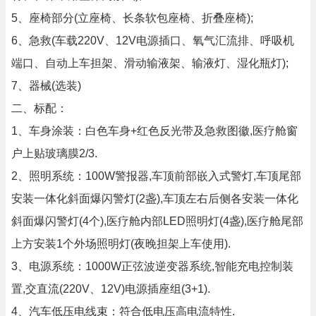
5、座椅部分(立座椅、长条软包座椅、折叠座椅);
6、急救(车载220V、12V电源插口、氧气汇流排、呼吸机
端口、自动上车担架、滑动输液架、输液灯、湿化瓶灯);
7、器械(选装)
二、标配：
1、车身涂装：白色车身+红色反光带及急救图徽,医疗舱窗
户上贴玻璃膜2/3.
2、照明系统：100W警报器,车顶前部嵌入式警灯,车顶尾部
安装一体化斜面爆闪警灯(2盏),车顶左右后侧各安装一体化
斜面爆闪警灯(4个),医疗舱内部LED照明灯(4盏),医疗舱尾部
上方安装1个外场照明灯(夜晚担架上车使用).
3、电源系统：1000W正弦波逆变器系统,智能充电控制装
置,交直流(220V、12V)电源插座组(3+1).
4、汽车低压电线束：符合低电压高电流特性.