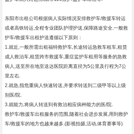
东阳市出租公司根据病人实际情况安排救护车/救援车转运
或者高铁转运,全程专业团队护理护送,保障路途安全.一般救
护车/救援车出租护送遵循以下原则：
1.就近,一般所需出租福特救护车,长途转运急救车租车,租赁
成人救治车,租赁跨市救援车,重症监护车租用等服务的急救
病人,送至所在地至送达医院距离直径为5公里及行程为7公
里左右.
2.就急,指危重病人快速转送,并要求转送到二级甲等以上级
别医/院.
3.就能力,将病人转送到有救治相应病种能力的医/院.
救护车/救援车出租服务的范围,随着社会进步发展,用到救护
车/救援车的地方也越来越多.(影视拍摄,活动,体育赛事等)